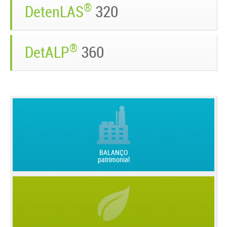
®
DetenLAS
320
®
DetALP
360
BALANÇO
patrimonial