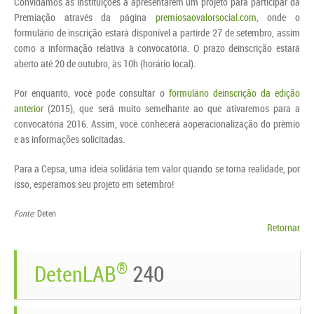
Convidamos as instituições a apresentarem um projeto para participar da
Premiação através da página
premiosaovalorsocial.com
, onde o
formulário de inscrição estará disponível a partirde 27 de setembro, assim
como a informação relativa à convocatória. O prazo deinscrição estará
aberto até 20 de outubro, às 10h (horário local).
Por enquanto, você pode consultar o
formulário deinscrição da edição
anterior
(2015), que será muito semelhante ao que ativaremos para a
convocatória 2016. Assim, você conhecerá aoperacionalização do prêmio
e as informações solicitadas.
Para a Cepsa, uma ideia solidária tem valor quando se torna realidade, por
isso, esperamos seu projeto em setembro!
Fonte:
Deten
Retornar
®
DetenLAB
240