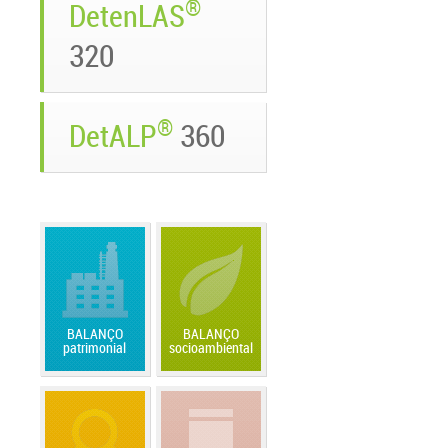
®
DetenLAS
320
®
DetALP
360
BALANÇO
BALANÇO
patrimonial
socioambiental