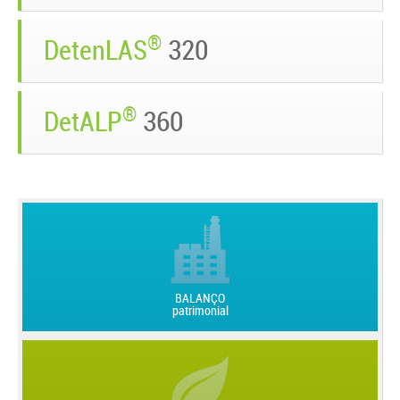
®
DetenLAS
320
®
DetALP
360
BALANÇO
patrimonial