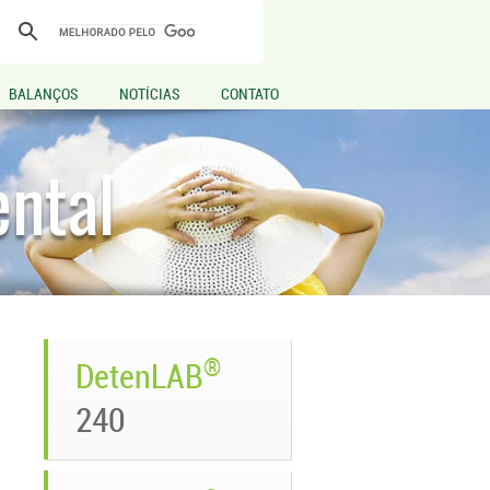
BALANÇOS
NOTÍCIAS
CONTATO
ntal
®
DetenLAB
240