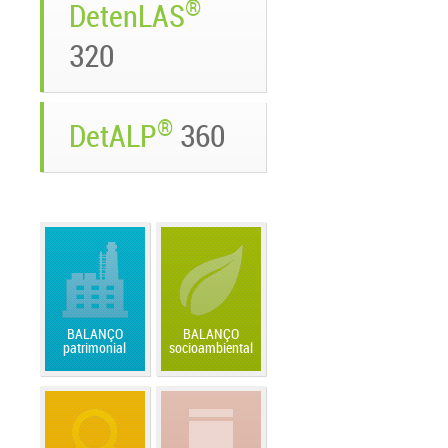
®
DetenLAS
320
®
DetALP
360
BALANÇO
BALANÇO
patrimonial
socioambiental