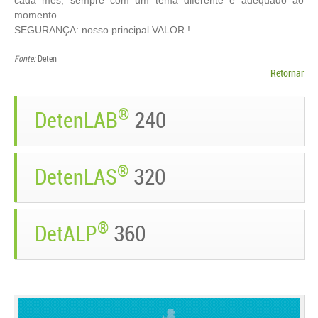
cada mês, sempre com um tema diferente e adequado ao
momento.
SEGURANÇA: nosso principal VALOR !
Fonte:
Deten
Retornar
®
DetenLAB
240
®
DetenLAS
320
®
DetALP
360