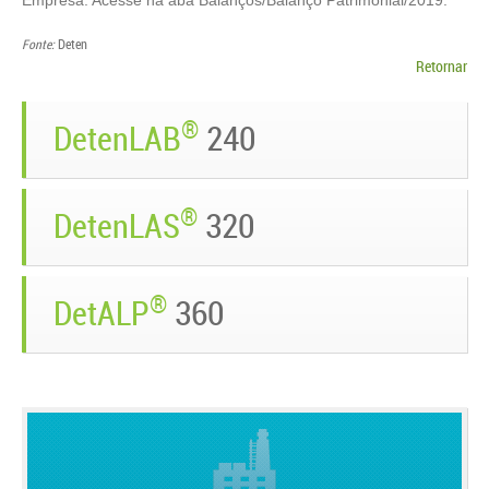
Empresa. Acesse na aba Balanços/Balanço Patrimonial/2019.
Fonte:
Deten
Retornar
®
DetenLAB
240
®
DetenLAS
320
®
DetALP
360