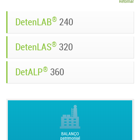
Retornar
®
DetenLAB
240
®
DetenLAS
320
®
DetALP
360
BALANÇO
patrimonial