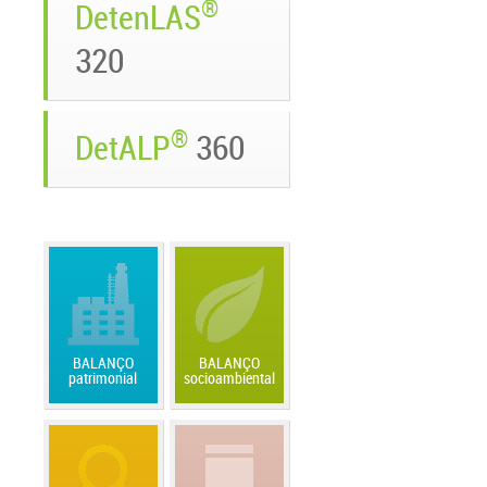
®
DetenLAS
320
®
DetALP
360
BALANÇO
BALANÇO
patrimonial
socioambiental