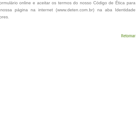
mulário online e aceitar os termos do nosso Código de Ética para
ossa página na internet (www.deten.com.br) na aba Identidade
ores.
Retornar