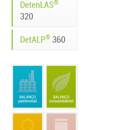
®
DetenLAS
320
®
DetALP
360
BALANÇO
BALANÇO
patrimonial
socioambiental