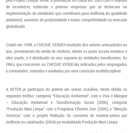
pelo Projeto Cheque Verde. A premiação foi criada em 2002 com o objetivo
de reconhecer, estimular e premiar empresas que se destacam na
implementação de atividades que contribuem para melhoria da qualidade
ambiental, aumento de produtividade e maior competitividade no mercado
globalizado.
Criado em 1998, o CHEQUE VERDEé resultado dos valores arrecadados no
ano, provenientes da venda de resíduos, dentre os quais sucata metálica e
óleo usado, e é distribuído no ano seguinte às entidades beneficentes. As
ONGs que concorrem ao CHEQUE VERDEsão indicadas pelos empregados
e contratados, visitadas e avaliadas por uma comissão multidisciplinar.
A DETEN já participou do prêmio em outras ocasiões, tendo obtido os
seguintes troféus: categoria “Educação Ambiental”, com o Viva o Mangue
– Educação Ambiental e Transformação Social (2006); categoria
"Produção Mais Limpa" com o Programa Efluente Zero (2005); e "Menção
Honrosa" com o projeto Redução do consumo de matéria-prima por
melhoria no catalisador (2004),na modalidade Produção Mais Limpa.