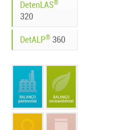
®
DetenLAS
320
®
DetALP
360
BALANÇO
BALANÇO
patrimonial
socioambiental