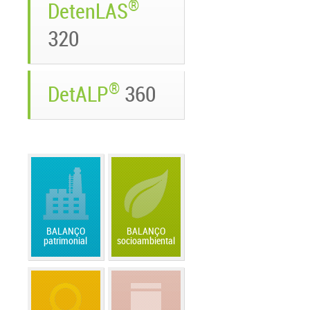
®
DetenLAS
320
®
DetALP
360
BALANÇO
BALANÇO
patrimonial
socioambiental